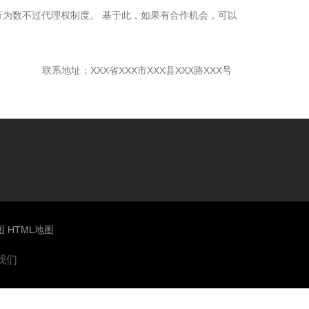
为数不过代理权制度。 基于此，如果有合作机会，可以
联系地址：XXX省XXX市XXX县XXX路XXX号
图
HTML地图
我们