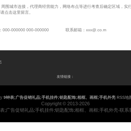
，周围城市连接，代理商经营能力，网络布点等进行考查后确定区域，实行
，请点击这里留言。
00-000000 000-000000
联系邮箱：xxx@.co.m
态
友情链接：
by
9钟表;广告促销礼品;手机挂件;钥匙配饰;相框、画框;手机外壳
RSS地
Copyright
© 2013-2026
钟表;广告促销礼品;手机挂件;钥匙配饰;相框、画框;手机外壳-联系