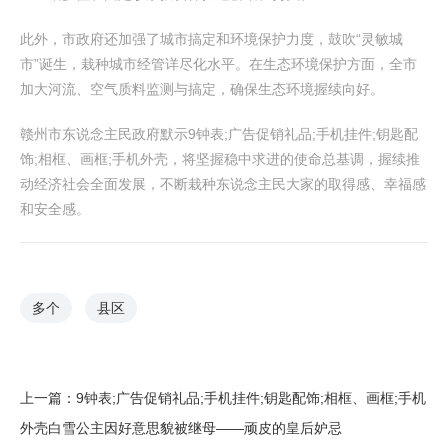
此外，市政府还加强了城市搞定和环境保护力度，鼓吹“灵敏城
市”诞生，栽种城市经管详尽化水平。在生态环境保护方面，全市
加大河流、空气质料监测与搞定，确保生态环境握续向好。
赣州市东说念主民政府默示9钟表;广告促销礼品;手机挂件;钥匙配
饰;相框、画框;手机外壳，将坚握稳中求进的使命总基调，握续推
动经济社会全面发展，不断栽种东说念主民大家的取得感、幸福感
和安全感。
多个
县区
上一篇：
9钟表;广告促销礼品;手机挂件;钥匙配饰;相框、画框;手机
外壳白雪公主因好意思貌被继母——顽皮的皇后妒忌