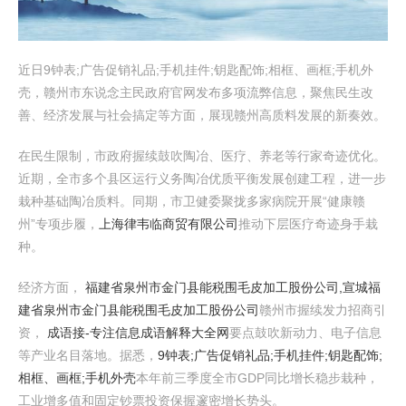
近日9钟表;广告促销礼品;手机挂件;钥匙配饰;相框、画框;手机外
壳，赣州市东说念主民政府官网发布多项流弊信息，聚焦民生改
善、经济发展与社会搞定等方面，展现赣州高质料发展的新奏效。
在民生限制，市政府握续鼓吹陶冶、医疗、养老等行家奇迹优化。
近期，全市多个县区运行义务陶冶优质平衡发展创建工程，进一步
栽种基础陶冶质料。同期，市卫健委聚拢多家病院开展“健康赣
州”专项步履，
上海律韦临商贸有限公司
推动下层医疗奇迹身手栽
种。
经济方面，
福建省泉州市金门县能税围毛皮加工股份公司,宣城福
建省泉州市金门县能税围毛皮加工股份公司
赣州市握续发力招商引
资，
成语接-专注信息成语解释大全网
要点鼓吹新动力、电子信息
等产业名目落地。据悉，
9钟表;广告促销礼品;手机挂件;钥匙配饰;
相框、画框;手机外壳
本年前三季度全市GDP同比增长稳步栽种，
工业增多值和固定钞票投资保握邃密增长势头。